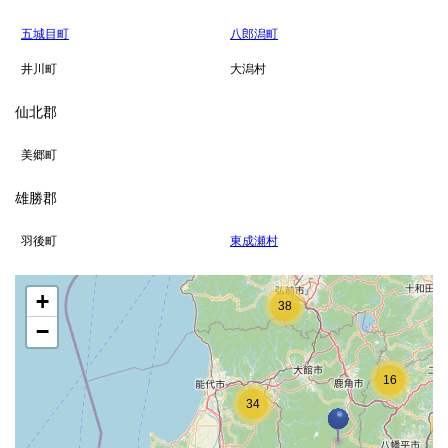
五城目町
八郎潟町
井川町
大潟村
仙北郡
美郷町
雄勝郡
羽後町
東成瀬村
140
+
38
−
16
34