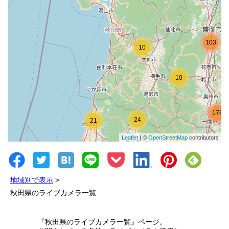
103
10
10
176
24
21
Leaflet
| ©
OpenStreetMap
contributors
26
81
地域別で表示
>
秋田県のライブカメラ一覧
『秋田県のライブカメラ一覧』ページ。