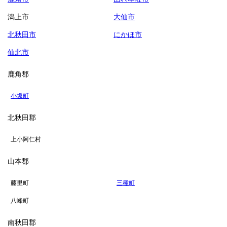
潟上市
大仙市
北秋田市
にかほ市
仙北市
鹿角郡
小坂町
北秋田郡
上小阿仁村
山本郡
藤里町
三種町
八峰町
南秋田郡