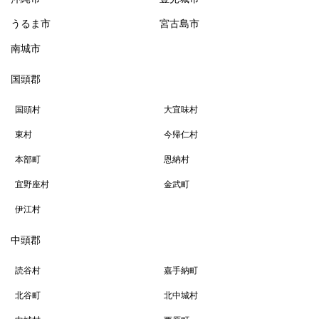
うるま市
宮古島市
南城市
国頭郡
国頭村
大宜味村
東村
今帰仁村
本部町
恩納村
宜野座村
金武町
伊江村
中頭郡
読谷村
嘉手納町
北谷町
北中城村