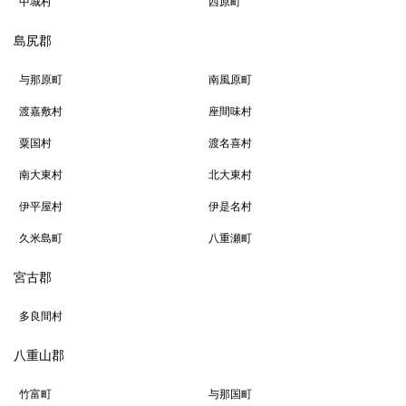
中城村
西原町
島尻郡
与那原町
南風原町
渡嘉敷村
座間味村
粟国村
渡名喜村
南大東村
北大東村
伊平屋村
伊是名村
久米島町
八重瀬町
宮古郡
多良間村
八重山郡
竹富町
与那国町