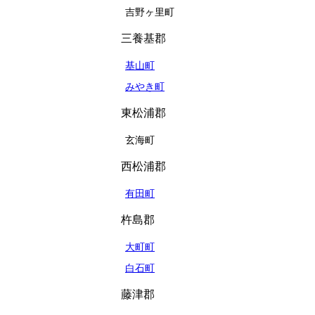
吉野ヶ里町
三養基郡
基山町
みやき町
東松浦郡
玄海町
西松浦郡
有田町
杵島郡
大町町
白石町
藤津郡