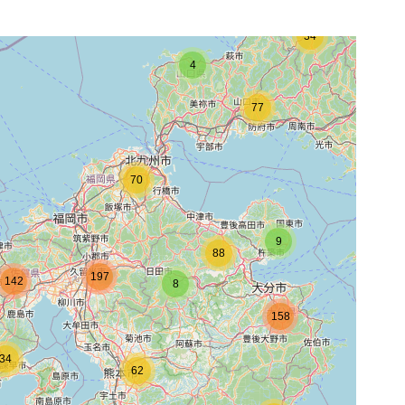
34
4
77
70
9
88
197
142
8
158
34
62