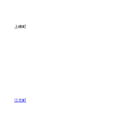
上峰町
江北町
38