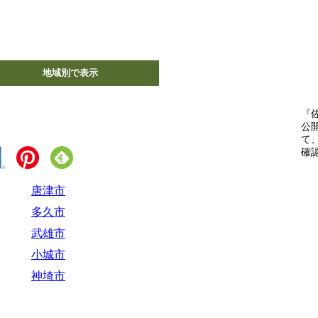
地域別で表示
『
公
て
確
唐津市
多久市
武雄市
小城市
神埼市