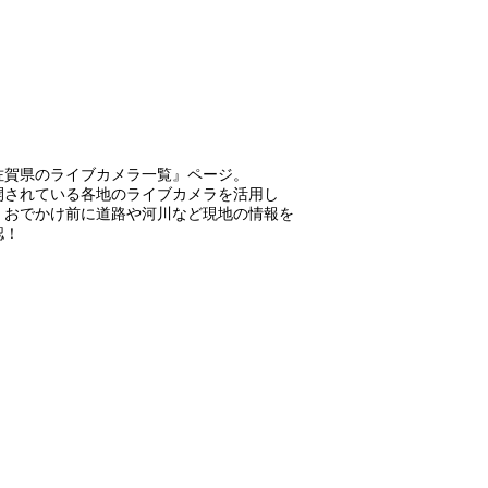
佐賀県のライブカメラ一覧』ページ。
開されている各地のライブカメラを活用し
、おでかけ前に道路や河川など現地の情報を
認！