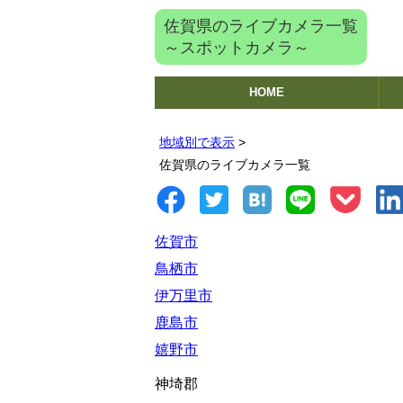
佐賀県のライブカメラ一覧
～スポットカメラ～
HOME
地域別で表示
>
佐賀県のライブカメラ一覧
佐賀市
鳥栖市
伊万里市
鹿島市
嬉野市
神埼郡